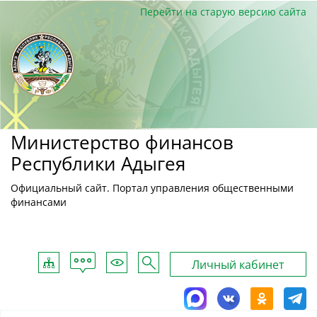
Перейти на старую версию сайта
Министерство финансов
Республики Адыгея
Официальный сайт. Портал управления общественными
финансами
Обратная
Карта
Для
Поиск
Личный кабинет
связь
сайта
слабовидящих
MAX
ВКонтакте
Однокласс
Tele