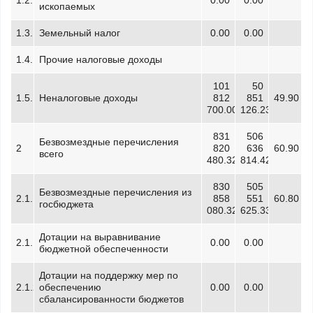
1.2.
0.00
0.00
ископаемых
1.3.
Земельный налог
0.00
0.00
1.4.
Прочие налоговые доходы
101
50
1.5.
Неналоговые доходы
812
851
49.90
700.00
126.23
831
506
Безвозмездные перечисления
2
820
636
60.90
всего
480.32
814.42
830
505
Безвозмездные перечисления из
2.1.
858
551
60.80
госбюджета
080.32
625.33
Дотации на выравнивание
2.1.1.
0.00
0.00
бюджетной обеспеченности
Дотации на поддержку мер по
2.1.2.
обеспечению
0.00
0.00
сбалансированности бюджетов