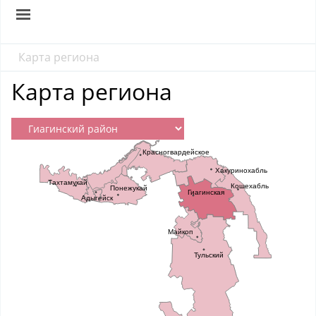
Карта региона
Карта региона
Красногвардейское
Хакуринохабль
Тахтамукай
Кошехабль
Понежукай
Гиагинская
Адыгейск
Майкоп
Тульский