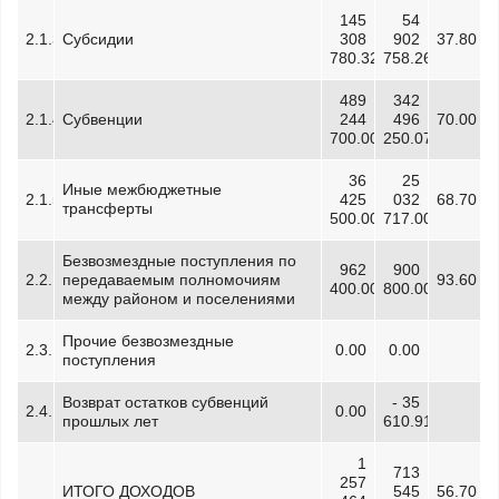
145
54
2.1.3.
Субсидии
308
902
37.80
780.32
758.26
489
342
2.1.4.
Субвенции
244
496
70.00
700.00
250.07
36
25
Иные межбюджетные
2.1.5.
425
032
68.70
трансферты
500.00
717.00
Безвозмездные поступления по
962
900
2.2.
передаваемым полномочиям
93.60
400.00
800.00
между районом и поселениями
Прочие безвозмездные
2.3.
0.00
0.00
поступления
Возврат остатков субвенций
- 35
2.4.
0.00
прошлых лет
610.91
1
713
257
ИТОГО ДОХОДОВ
545
56.70