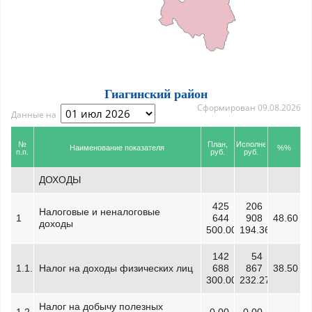
Гиагинский район
Сформирован 09.08.2026
Данные на
№
План,
Исполнено,
Наименование показателя
%%
п.п.
руб.
руб.
ДОХОДЫ
425
206
Налоговые и неналоговые
1
644
908
48.60
доходы
500.00
194.36
142
54
1.1.
Налог на доходы физических лиц
688
867
38.50
300.00
232.27
Налог на добычу полезных