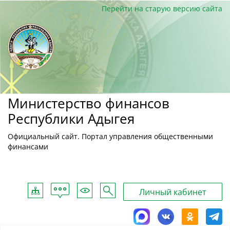
Перейти на старую версию сайта
Министерство финансов
Республики Адыгея
Официальный сайт. Портал управления общественными
финансами
Обратная
Карта
Для
Поиск
Личный кабинет
связь
сайта
слабовидящих
MAX
ВКонтакте
Однокласс
Tele