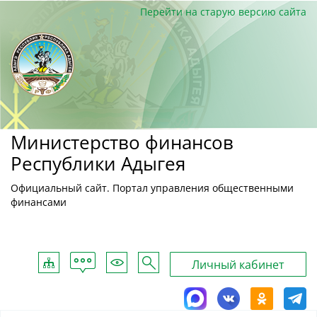
Перейти на старую версию сайта
Министерство финансов
Республики Адыгея
Официальный сайт. Портал управления общественными
финансами
Обратная
Карта
Для
Поиск
Личный кабинет
связь
сайта
слабовидящих
MAX
ВКонтакте
Однокласс
Tele