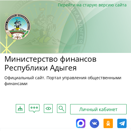
Перейти на старую версию сайта
Министерство финансов
Республики Адыгея
Официальный сайт. Портал управления общественными
финансами
Обратная
Карта
Для
Поиск
Личный кабинет
связь
сайта
слабовидящих
MAX
ВКонтакте
Однокласс
Tele