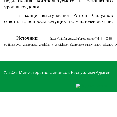
поддержан
ия контролируемого и безопасного
уровня госдолга.
В конце выступления Антон Силуанов
ответил на вопросы ведущих и слушателей лекции.
Источник:
https://minfin.gov.ru/ru/press-center/?id_4=40330-
ot_finansovoi_gramotnosti_grazhdan_k_ustoichivoi_ekonomike_strany_anton_siluanov_v
© 2026 Министерство финансов Республики Адыгея