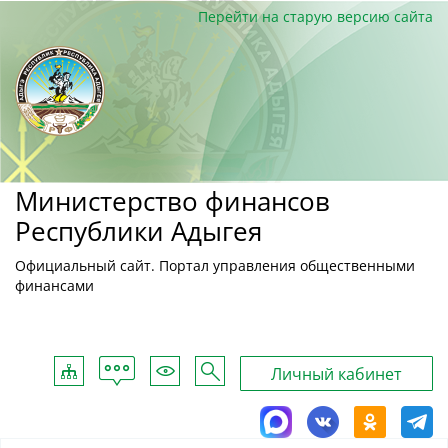
Перейти на старую версию сайта
Министерство финансов
Республики Адыгея
Официальный сайт. Портал управления общественными
финансами
Обратная
Карта
Для
Поиск
Личный кабинет
связь
сайта
слабовидящих
MAX
ВКонтакте
Однокласс
Tele