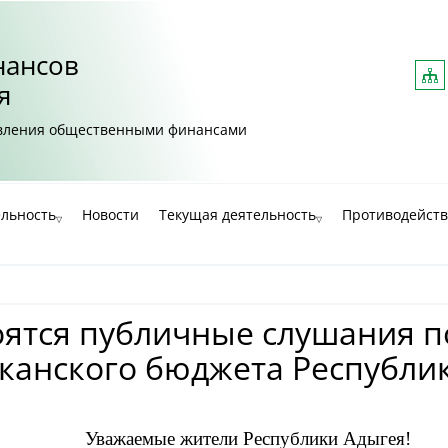
нансов
Ка
са
я
авления общественными финансами
ельность
Новости
Текущая деятельность
Противодейств
тоятся публичные слушания п
анского бюджета Республики
Уважаемые жители Республики Адыгея!