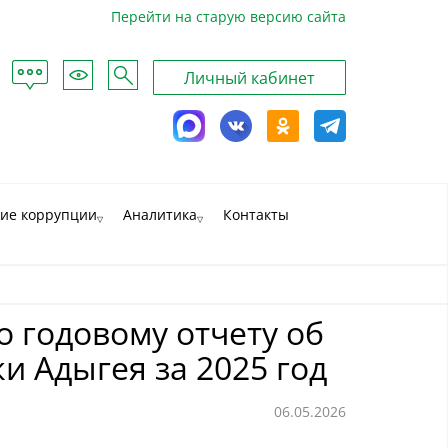
Перейти на старую версию сайта
Обратная
рта
Для
Поиск
Личный кабинет
связь
йта
слабовидящих
MAX
ВКонтакте
Одноклассники
Telegram
ие коррупции
Аналитика
Контакты
о годовому отчету об
 Адыгея за 2025 год
06.05.2026