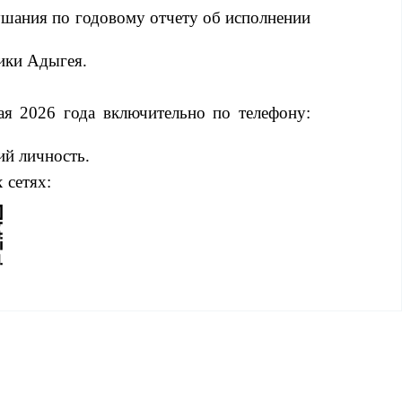
лушания
по годовому отчету об исполнении
ики Адыгея.
ая
2026
года
включительно
по телефону:
ий личность
.
 сетях
: